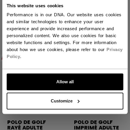
VESTE DE GOLF
POLO DE GOLF
This website uses cookies
ADULTE
RAYÉ ADULTE
Performance is in our DNA. Our website uses cookies
and similar technologies to enhance your user
84,99 C$
59,99 C$
experience and provide increased performance and
1 couleur
2 couleurs
personalized content. We also use cookies for basic
website functions and settings. For more information
about how we use cookies, please refer to our
Privacy
Policy
.
NOUVEAU
NOUVEAU
ALLONS-Y !
Allow all
Customize
POLO DE GOLF
POLO DE GOLF
RAYÉ ADULTE
IMPRIMÉ ADULTE