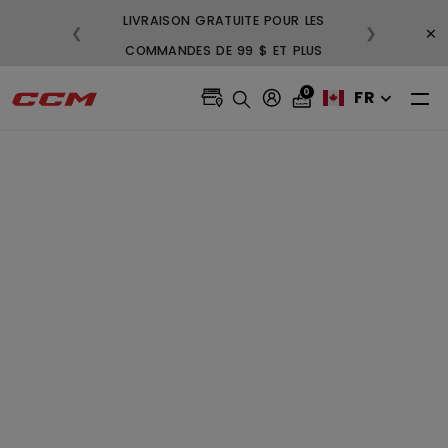
LIVRAISON GRATUITE POUR LES
3
×
❮
❯
COMMANDES DE 99 $ ET PLUS
GR
0
FR