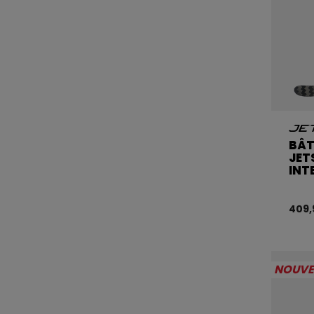
BÂT
JET
INT
409,
NOUV