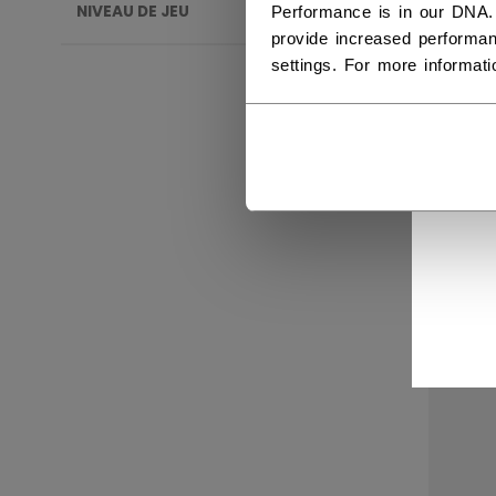
NIVEAU DE JEU
Performance is in our DNA.
provide increased performan
settings. For more informat
BÂT
JET
CHA
439,
NOUV