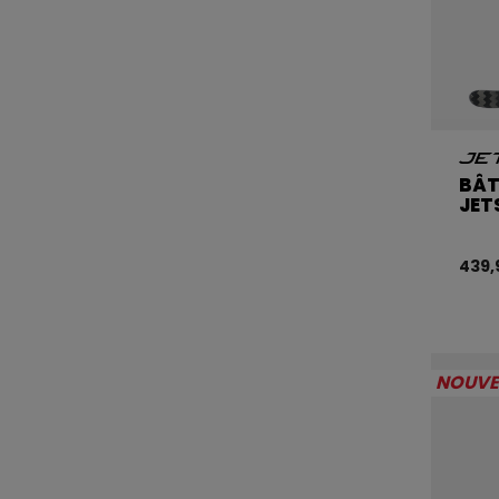
BÂT
JET
439,
NOUV