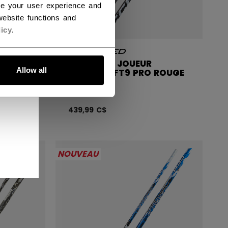
ce your user experience and
ebsite functions and
icy
.
BÂTON DE JOUEUR
Allow all
BLEU
JETSPEED FT9 PRO ROUGE
SENIOR
439,99 C$
NOUVEAU