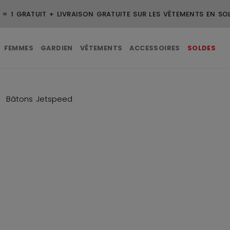
UITE POUR LES COMMANDES DE 99 $ ET PLUS
FEMMES
GARDIEN
VÊTEMENTS
ACCESSOIRES
SOLDES
Bâtons Jetspeed