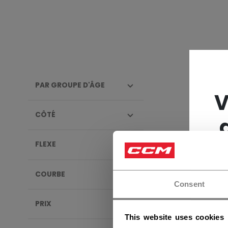
PAR GROUPE D'ÂGE
BÂTO
V
CÔTÉ
NOUV
FLEXE
COURBE
Consent
PRIX
This website uses cookies