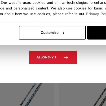
 Our website uses cookies and similar technologies to enhan
ce and personalized content. We also use cookies for basic w
ion about how we use cookies, please refer to our
Privacy Pol
ON DE JOUEUR
BÂTON DE JOUEUR
Customize
SPEED FT9 PRO
JETSPEED FT9 PRO 
RBON SENIOR
SENIOR
99 C$
439,99 C$
ALLONS-Y !
EAU
NOUVEAU