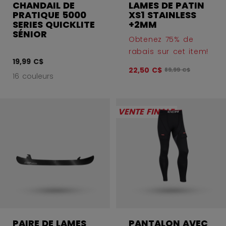
CHANDAIL DE
LAMES DE PATIN
PRATIQUE 5000
XS1 STAINLESS
SERIES QUICKLITE
+2MM
SÉNIOR
Obtenez 75% de
rabais sur cet item!
19,99 C$
22,50 C$
Le prix original avan
89,99 C$
16 couleurs
VENTE FINALE
PAIRE DE LAMES
PANTALON AVEC