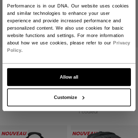
Performance is in our DNA. Our website uses cookies
and similar technologies to enhance your user
experience and provide increased performance and
personalized content. We also use cookies for basic
website functions and settings. For more information
about how we use cookies, please refer to our
Privacy
Policy
.
HAUT DE BASE
HAUT À MANCHES
ALLONS-Y !
RÉSISTANT AUX
LONGUES
COUPURES TACKS
RÉSISTANT AUX
Allow all
PRO SENIOR
COUPURES FTW
SENIOR
199,99 C$
Customize
159,99 C$
1 couleur
1 couleur
NOUVEAU
NOUVEAU