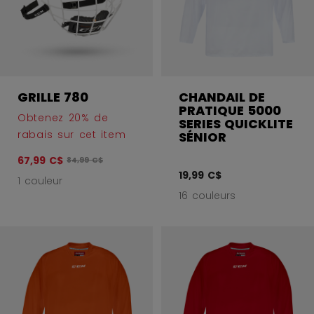
GRILLE 780
CHANDAIL DE
PRATIQUE 5000
Obtenez 20% de
SERIES QUICKLITE
rabais sur cet item
SÉNIOR
67,99 C$
Le prix original avant le rabais était
84,99 C$
19,99 C$
1 couleur
16 couleurs