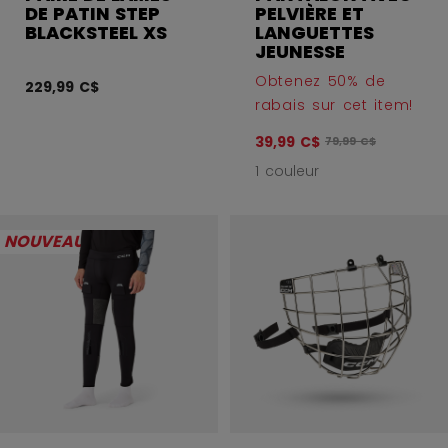
DE PATIN STEP
PELVIÈRE ET
BLACKSTEEL XS
LANGUETTES
JEUNESSE
Obtenez 50% de
229,99 C$
rabais sur cet item!
39,99 C$
Le prix original avan
79,99 C$
1 couleur
NOUVEAU