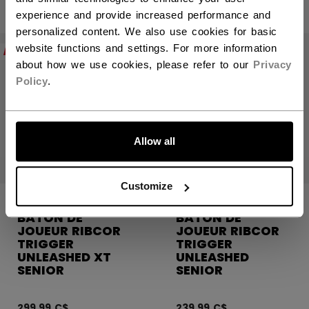
439,99 C$
experience and provide increased performance and
personalized content. We also use cookies for basic
website functions and settings. For more information
PRÉCOMMANDER
PRÉCOMMANDER
about how we use cookies, please refer to our
Privacy
Policy
.
ALLONS-Y !
Allow all
Customize
BÂTON DE
BÂTON DE
JOUEUR RIBCOR
JOUEUR RIBCOR
TRIGGER
TRIGGER
UNLEASHED XT
UNLEASHED
SENIOR
SENIOR
299,99 C$
239,99 C$