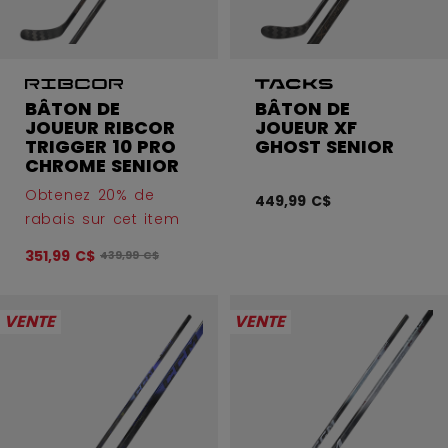
BÂTON DE
BÂTON DE
JOUEUR RIBCOR
JOUEUR XF
TRIGGER 10 PRO
GHOST SENIOR
CHROME SENIOR
Obtenez 20% de
449,99 C$
rabais sur cet item
351,99 C$
Le prix original avant le rabais était
439,99 C$
VENTE
VENTE