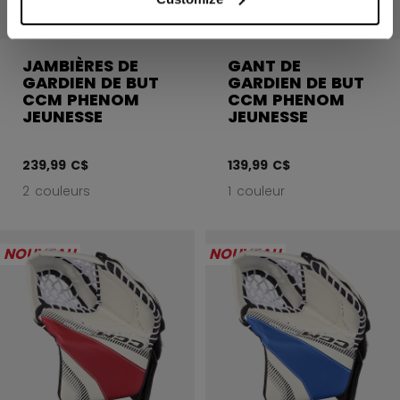
JAMBIÈRES DE
GANT DE
GARDIEN DE BUT
GARDIEN DE BUT
CCM PHENOM
CCM PHENOM
JEUNESSE
JEUNESSE
239,99 C$
139,99 C$
2 couleurs
1 couleur
NOUVEAU
NOUVEAU