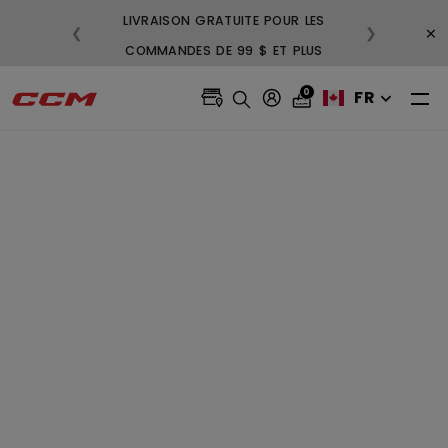
LIVRAISON GRATUITE POUR LES
3
×
❮
❯
COMMANDES DE 99 $ ET PLUS
GR
0
FR