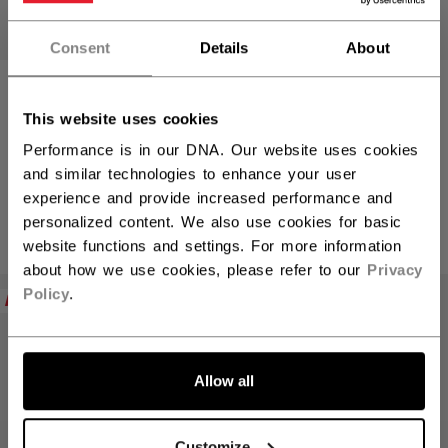
Vous souhaitez expédier des
produits aux États-Unis ?
Consent
Details
About
JAMBIÈRES DE
JAMBIÈRES DE
Vous devriez utiliser notre site Web américain.
GARDIEN DE BUT
GARDIEN DE BUT
This website uses cookies
CCM PHENOM
CCM PHENOM
JEUNESSE
JEUNESSE
Performance is in our DNA. Our website uses cookies
and similar technologies to enhance your user
experience and provide increased performance and
239,99 C$
239,99 C$
personalized content. We also use cookies for basic
1 couleur
2 couleurs
website functions and settings. For more information
about how we use cookies, please refer to our
Privacy
Policy
.
NOUVEAU
NOUVEAU
ALLONS-Y !
Allow all
Customize