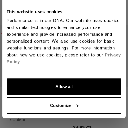
39,99 C$
Vous devriez utiliser notre site Web américain.
1 couleur
This website uses cookies
1 couleur
Performance is in our DNA. Our website uses cookies
and similar technologies to enhance your user
NOUVEAU
NOUVEAU
experience and provide increased performance and
personalized content. We also use cookies for basic
website functions and settings. For more information
about how we use cookies, please refer to our
Privacy
Policy
.
ALLONS-Y !
Allow all
TUQUE JOFA GRIS
TUQUE À
POMPON JOFA
Customize
BLEU MARINE &
39,99 C$
JAUNE
1 couleur
34,99 C$