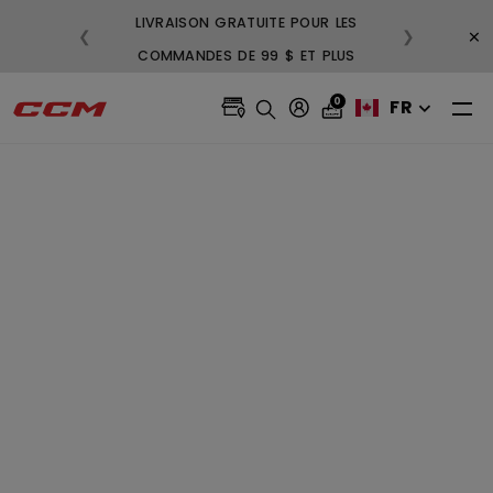
LIVRAISON GRATUITE POUR LES
3
×
❮
❯
COMMANDES DE 99 $ ET PLUS
GR
0
FR