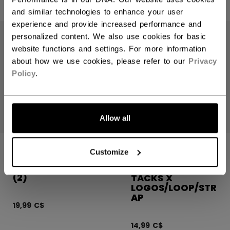
and similar technologies to enhance your user
experience and provide increased performance and
personalized content. We also use cookies for basic
website functions and settings. For more information
about how we use cookies, please refer to our
Privacy
Policy
.
ALLONS-Y !
Allow all
BANDEAUX
Customize
ABSORBANTS DE
ACCESSOIRE DE
REMPLACEMENT
CASQUE SUPER
(2)
TACKS X
LOGOS/LOOP/STR
AP
19,99 C$
14,99 C$