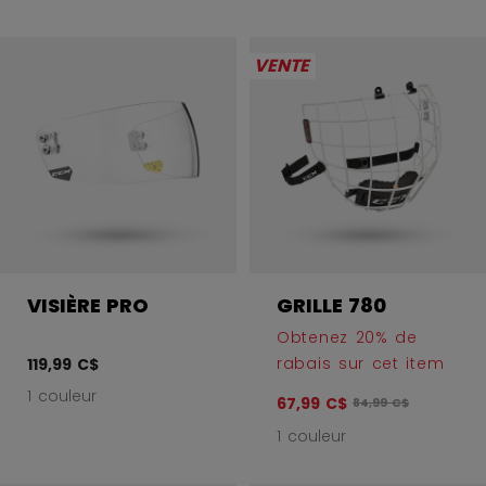
VENTE
VISIÈRE PRO
GRILLE 780
Obtenez 20% de
rabais sur cet item
119,99 C$
1 couleur
67,99 C$
Le prix original avan
84,99 C$
1 couleur