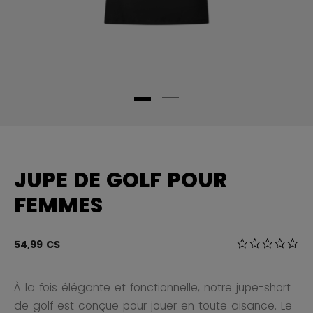
JUPE DE GOLF POUR
FEMMES
5 sur 5 Évalua
54,99 C$
0.0
À la fois élégante et fonctionnelle, notre jupe-short
de golf est conçue pour jouer en toute aisance. Le