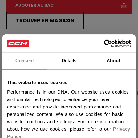
AJOUTER AU SAC
TROUVER EN MAGASIN
Politique de livraison
Retours gratuits
×
Vous souhaitez expédier des
produits aux États-Unis ?
Consent
Details
About
OUVRIR LES LIEN
Vous devriez utiliser notre site Web américain.
This website uses cookies
Performance is in our DNA. Our website uses cookies
PHOTOS DU PRODUIT
CARACTÉRISTIQUES
and similar technologies to enhance your user
experience and provide increased performance and
personalized content. We also use cookies for basic
CARACTÉRISTIQUES
website functions and settings. For more information
about how we use cookies, please refer to our
Privacy
IDENTIFICATION
SSK64A-AD
Policy
.