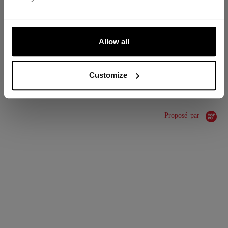
GROUPE D'ÂGE
Adult
ALLONS-Y !
COLLECTION
SS1
Allow all
ÉVALUATIONS
Customize
Proposé par
0.0 star rating
0 Avis