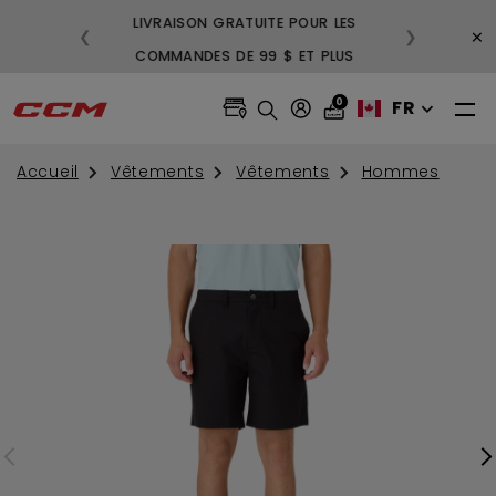
LIVRAISON GRATUITE POUR LES
3
×
❮
❯
COMMANDES DE 99 $ ET PLUS
GR
0
FR
Accueil
Vêtements
Vêtements
Hommes