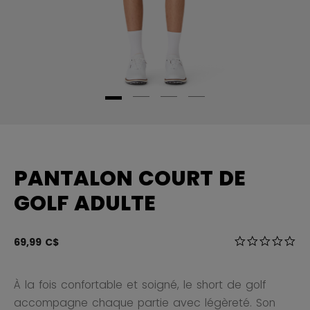
PANTALON COURT DE
GOLF ADULTE
5 sur 5 Évalua
69,99 C$
0.0
À la fois confortable et soigné, le short de golf
accompagne chaque partie avec légèreté. Son