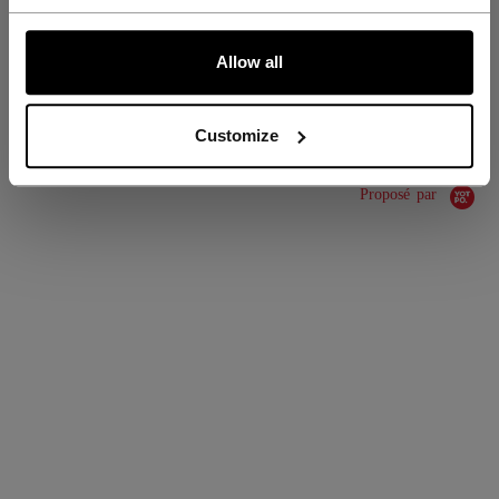
COLLECTION
SS1
ALLONS-Y !
Allow all
ÉVALUATIONS
Customize
Proposé par
0.0 star rating
0 Avis