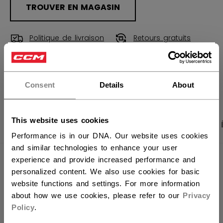
TROUVER EN MAGASIN
Politique de livraison
Retours gratuits
×
Vous souhaitez expédier des
OUVRIR LES LIEN
produits aux États-Unis ?
Consent
Details
About
Vous devriez utiliser notre site Web américain.
This website uses cookies
PHOTOS DU PRODUIT
CARACTÉRISTIQUES
Performance is in our DNA. Our website uses cookies
and similar technologies to enhance your user
experience and provide increased performance and
CARACTÉRISTIQUES
personalized content. We also use cookies for basic
website functions and settings. For more information
IDENTIFICATION
STV64A-AD
about how we use cookies, please refer to our
Privacy
GROUPE D'ÂGE
Adult
Policy
.