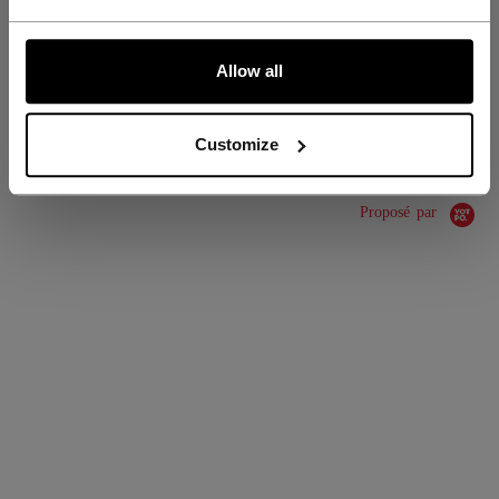
COLLECTION
SS1
ALLONS-Y !
Allow all
ÉVALUATIONS
Customize
Proposé par
0.0 star rating
0 Avis