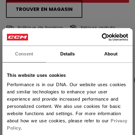
TROUVER EN MAGASIN
Politique de livraison
Retours gratuits
×
Vous souhaitez expédier des
OUVRIR LES LIEN
produits aux États-Unis ?
Consent
Details
About
Vous devriez utiliser notre site Web américain.
This website uses cookies
PHOTOS DU PRODUIT
CARACTÉRISTIQUES
Performance is in our DNA. Our website uses cookies
and similar technologies to enhance your user
experience and provide increased performance and
CARACTÉRISTIQUES
personalized content. We also use cookies for basic
website functions and settings. For more information
IDENTIFICATION
OSS64B-AD
about how we use cookies, please refer to our
Privacy
GROUPE D'ÂGE
Adult
Policy
.