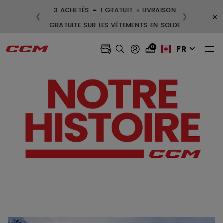
LIVRAISON GRATUITE POUR LES
3
×
❮
❯
COMMANDES DE 99 $ ET PLUS
GR
FR
0