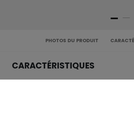
PHOTOS DU PRODUIT
CARACTÉ
CARACTÉRISTIQUES
.....................................
IDENTIFICATION
.....................................
GROUPE D'ÂGE
.....................................
COLLECTION