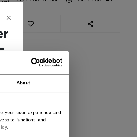
OUVRIR LES LIENS DE
er
-
About
ce your user experience and
ebsite functions and
icy
.