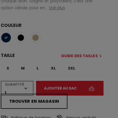
chaque élan. Soigné et polyvalent, c’est une
option idéale pour en...
Voir plus
COULEUR
sélectionné
TAILLE
GUIDE DES TAILLES
S
M
L
XL
2XL
QUANTITÉ
AJOUTER AU SAC
TROUVER EN MAGASIN
Politique de livraison
Retours gratuits