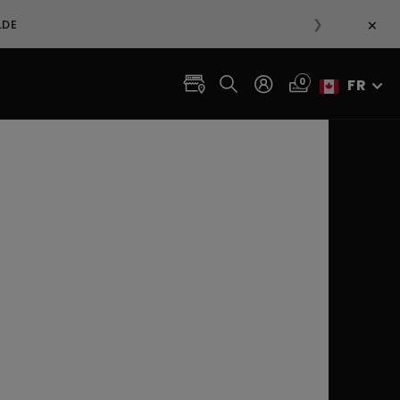
×
❯
LDE
0
FR