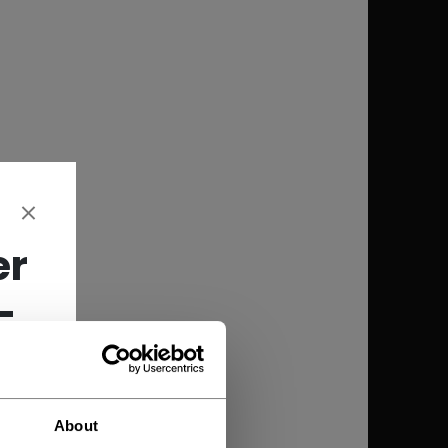
er
-
About