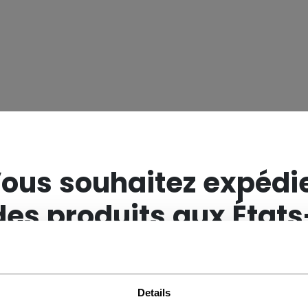
×
ous souhaitez expédi
des produits aux États
Unis ?
Details
Vous devriez utiliser notre site Web américain.