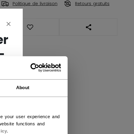
Politique de livraison
Retours gratuits
OUVRIR LES LIENS DE
er
-
About
ce your user experience and
ebsite functions and
icy
.