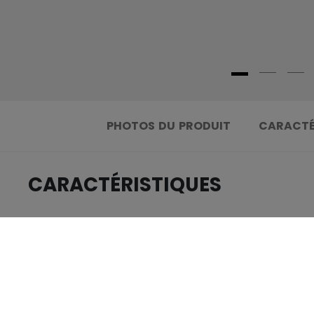
PHOTOS DU PRODUIT
CARACTÉ
CARACTÉRISTIQUES
.....................................
IDENTIFICATION
.....................................
UGS
.....................................
GROUPE D'ÂGE