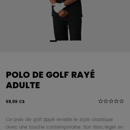
POLO DE GOLF RAYÉ
ADULTE
5 sur 5 Évalua
59,99 C$
0.0
Ce polo de golf zippé revisite le style classique
avec une touche contemporaine. Son tissu léger en