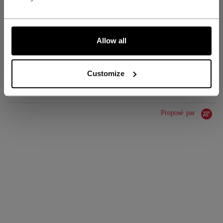
GROUPE D'ÂGE
Adult
ALLONS-Y !
COLLECTION
SS1
Allow all
ÉVALUATIONS
Customize
Proposé par
0.0 star rating
0 Avis