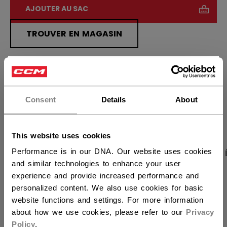
AJOUTER AU SAC
TROUVER EN MAGASIN
Politique de livraison
Retours gratuits
×
Vous souhaitez expédier des
produits aux États-Unis ?
Consent
Details
About
OUVRIR LES LIEN
Vous devriez utiliser notre site Web américain.
This website uses cookies
Performance is in our DNA. Our website uses cookies
PHOTOS DU PRODUIT
CARACTÉRISTIQUES
and similar technologies to enhance your user
experience and provide increased performance and
personalized content. We also use cookies for basic
CARACTÉRISTIQUES
website functions and settings. For more information
about how we use cookies, please refer to our
Privacy
IDENTIFICATION
OSS64C-AD
Policy
.