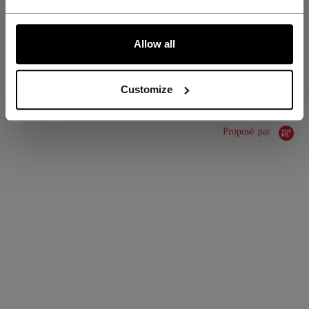
COLLECTION
SS1
ALLONS-Y !
Allow all
ÉVALUATIONS
Customize
Proposé par
0.0 star rating
0 Avis