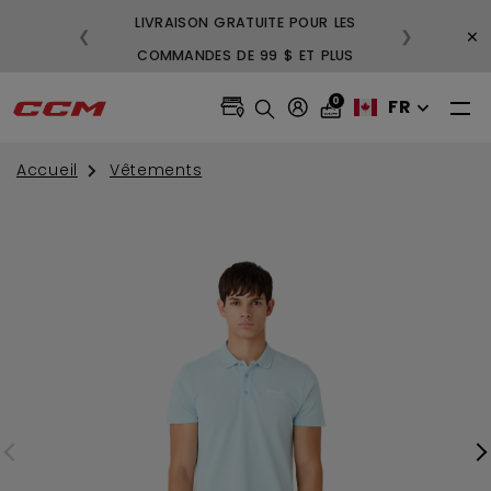
LIVRAISON GRATUITE POUR LES
3
×
❮
❯
COMMANDES DE 99 $ ET PLUS
GR
0
FR
Accueil
Vêtements