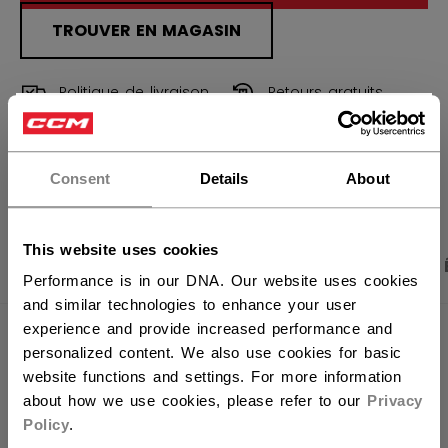
TROUVER EN MAGASIN
Politique de livraison
Retours gratuits
×
Vous souhaitez expédier des
OUVRIR LES LIEN
produits aux États-Unis ?
Consent
Details
About
Vous devriez utiliser notre site Web américain.
This website uses cookies
PHOTOS DU PRODUIT
CARACTÉRISTIQUES
Performance is in our DNA. Our website uses cookies
and similar technologies to enhance your user
experience and provide increased performance and
CARACTÉRISTIQUES
personalized content. We also use cookies for basic
website functions and settings. For more information
IDENTIFICATION
OSS64B-AD
about how we use cookies, please refer to our
Privacy
GROUPE D'ÂGE
Adult
Policy
.