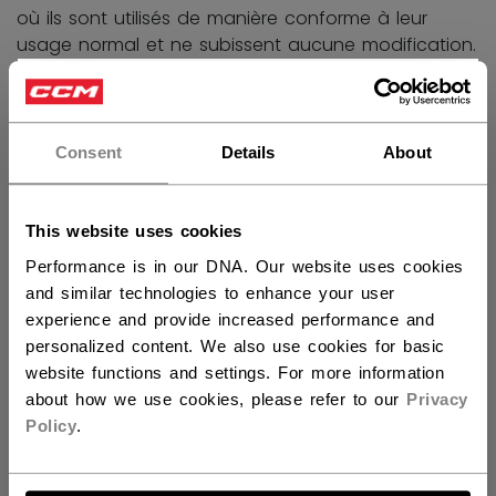
où ils sont utilisés de manière conforme à leur
usage normal et ne subissent aucune modification.
×
CASQUES
Vous souhaitez expédier des
produits aux États-Unis ?
Les casques sont assortis d’une garantie contre les
Consent
Details
About
défauts de fabrication et de main-d’œuvre d’une
Vous devriez utiliser notre site Web américain.
durée de un (1) an à partir de la date de vente au
consommateur dans la mesure où ils sont utilisés
This website uses cookies
de manière conforme à leur usage normal et ne
Performance is in our DNA. Our website uses cookies
subissent aucune modification.
and similar technologies to enhance your user
experience and provide increased performance and
PROTÈGE-VISAGES
personalized content. We also use cookies for basic
website functions and settings. For more information
Les protège-visages sont assortis d’une garantie
about how we use cookies, please refer to our
Privacy
contre les défauts de fabrication et de main-
Policy
.
d’œuvre d’une durée de quatre-vingt-dix (90) jours
à partir de la date de vente au consommateur
ALLONS-Y !