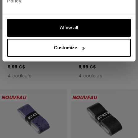
Policy
.
ALLONS-Y !
Allow all
RUBAN
RUBAN
ANTIDÉRAPANT
ANTIDÉRAPANT
Customize
POUR BÂTON
POUR BÂTON
9,99 C$
9,99 C$
4 couleurs
4 couleurs
NOUVEAU
NOUVEAU