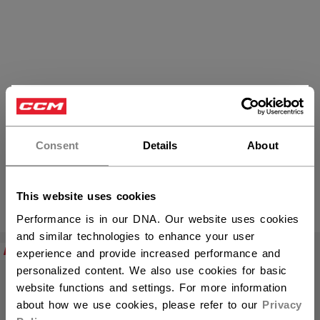
×
Vous souhaitez expédier des
produits aux États-Unis ?
Accessoires pour bâtons
Consent
Details
About
Vous devriez utiliser notre site Web américain.
This website uses cookies
PRODUITS
(6)
Performance is in our DNA. Our website uses cookies
Ouvri
and similar technologies to enhance your user
NOUVEAU
NOUVEAU
experience and provide increased performance and
personalized content. We also use cookies for basic
website functions and settings. For more information
about how we use cookies, please refer to our
Privacy