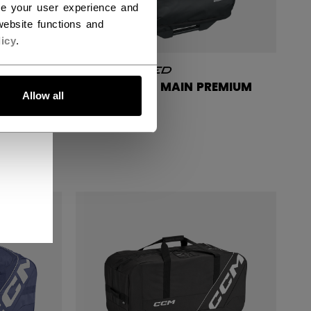
ce your user experience and
ebsite functions and
icy
.
EMIUM
BAGAGE À MAIN PREMIUM
Allow all
249,99 C$