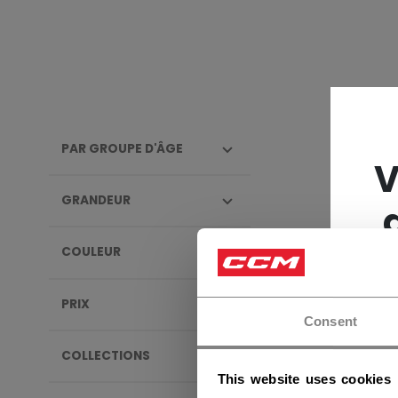
PAR GROUPE D'ÂGE
SACS 
V
GRANDEUR
NOUV
COULEUR
PRIX
Consent
COLLECTIONS
This website uses cookies