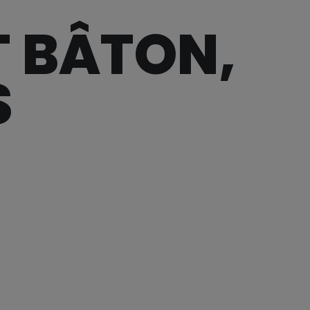
T BÂTON,
S