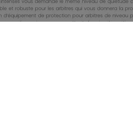
 intenses vous demande le même niveau de quiétude d’
ble et robuste pour les arbitres qui vous donnera la p
on d’équipement de protection pour arbitres de niveau p
te que nécessaire, vous permettant de suivre la partie a
itres offert par CCM offre aux arbitres de hockey de tou
grâce à une fabrication robuste et anatomique et des p
on pour arbitres offert par CCM a été conçu avec soin
 d’offrir aux arbitres de hockey les outils nécessaires p