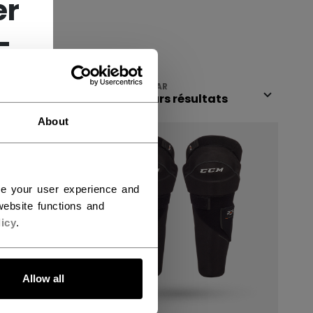
er
-
AFFICHER
FITRER PAR
About
ce your user experience and
ebsite functions and
icy
.
Allow all