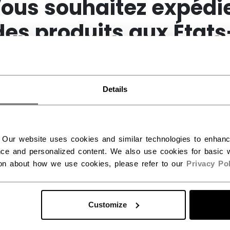
ous souhaitez expédi
des produits aux États
Unis ?
RE
(8)
Details
Vous devriez utiliser notre site Web américain.
 Our website uses cookies and similar technologies to enhan
ce and personalized content. We also use cookies for basic w
ion about how we use cookies, please refer to our
Privacy Pol
Customize