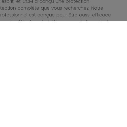
esprit, et CCM a conçu une protection
rotection complète que vous recherchez. Notre
rofessionnel est conçue pour être aussi efficace
vec facilité et confort. L’équipement de protection
s les niveaux une excellente protection contre les
ropriétés protectrices légères. L’équipement de
 par l’équipe de recherche et développement de
our accomplir leur travail avec confiance.