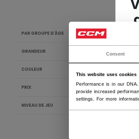
V
PAR GROUPE D'ÂGE
ARBIT
GRANDEUR
Consent
COULEUR
This website uses cookies
Performance is in our DNA.
PRIX
provide increased performan
settings. For more informat
NIVEAU DE JEU