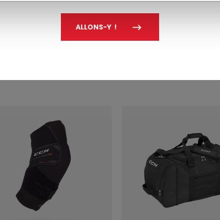
NE ARBITRE SÉNIOR
COUVRE-PANTALO
ALLONS-Y !
ARBITRE SÉNIOR
9 C$
104,99 C$