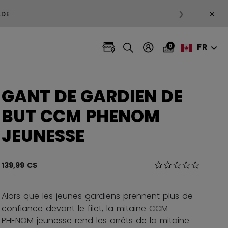
×
❯
LDE
FR
0
GANT DE GARDIEN DE
BUT CCM PHENOM
JEUNESSE
3,8 sur 5 Évaluatio
139,99 C$
0.0 star r
Alors que les jeunes gardiens prennent plus de
confiance devant le filet, la mitaine CCM
PHENOM jeunesse rend les arrêts de la mitaine