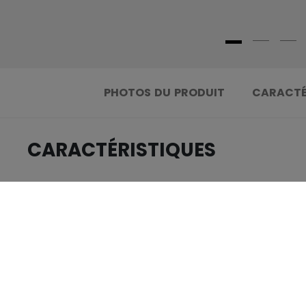
PHOTOS DU PRODUIT
CARACTÉ
CARACTÉRISTIQUES
.....................................
IDENTIFICATION
.....................................
GROUPE D'ÂGE
.....................................
COLLECTION