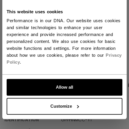
AJOUTER AU SAC
Vous devriez utiliser notre site Web américain.
This website uses cookies
TROUVER EN MAGASIN
Performance is in our DNA. Our website uses cookies
and similar technologies to enhance your user
experience and provide increased performance and
Politique de livraison
Retours gratuits
personalized content. We also use cookies for basic
website functions and settings. For more information
about how we use cookies, please refer to our
Privacy
OUVRIR LES LIEN
Policy
.
ALLONS-Y !
PHOTOS DU PRODUIT
CARACTÉRISTIQUES
Allow all
Customize
CARACTÉRISTIQUES
IDENTIFICATION
GPPHNMCC-YT