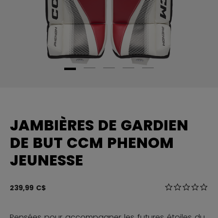
JAMBIÈRES DE GARDIEN
DE BUT CCM PHENOM
JEUNESSE
3,1 sur 5 Éval
239,99 C$
0.0
Pensées pour accompagner les futures étoiles du