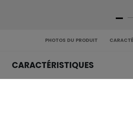
PHOTOS DU PRODUIT
CARACTÉ
CARACTÉRISTIQUES
.....................................
IDENTIFICATION
.....................................
GROUPE D'ÂGE
.....................................
COLLECTION