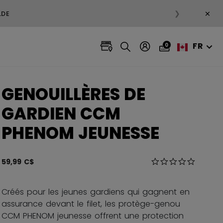
×
❯
LDE
FR
0
GENOUILLÈRES DE
GARDIEN CCM
PHENOM JEUNESSE
5 sur 5 Évaluation
59,99 C$
0.0 star r
Créés pour les jeunes gardiens qui gagnent en
assurance devant le filet, les protège-genou
CCM PHENOM jeunesse offrent une protection