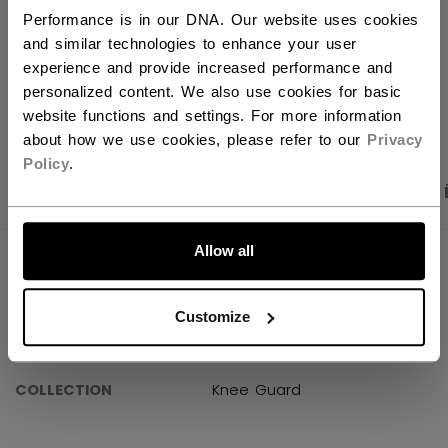
Politique de livraison
Retours gratuits
Performance is in our DNA. Our website uses cookies
and similar technologies to enhance your user
experience and provide increased performance and
personalized content. We also use cookies for basic
OUVRIR LES LIEN
website functions and settings. For more information
about how we use cookies, please refer to our
Privacy
Policy
.
PHOTOS DU PRODUIT
CARACTÉRISTIQUES
ALLONS-Y !
Allow all
CARACTÉRISTIQUES
IDENTIFICATION
KPPHNM-JR
Customize
GROUPE D'ÂGE
Junior
COLLECTION
Knee Guard