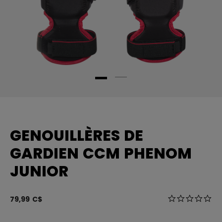
GENOUILLÈRES DE
GARDIEN CCM PHENOM
JUNIOR
3,4 sur 5 Éval
79,99 C$
0.0