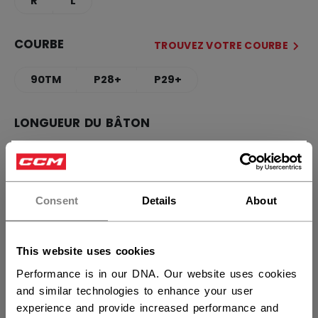
R
L
COURBE
TROUVEZ VOTRE COURBE
90TM
P28+
P29+
LONGUEUR DU BÂTON
60.00
×
Vous souhaitez expédier des
produits aux États-Unis ?
QUANTITÉ
Consent
Details
About
Vous devriez utiliser notre site Web américain.
This website uses cookies
AJOUTER AU SAC
Performance is in our DNA. Our website uses cookies
TROUVER EN MAGASIN
and similar technologies to enhance your user
experience and provide increased performance and