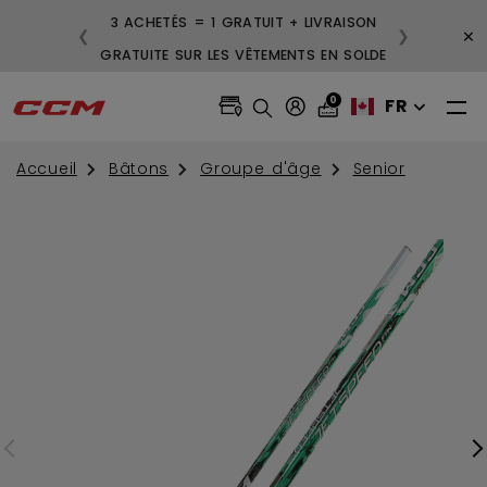
LIVRAISON GRATUITE POUR LES
3 ACHETÉS = 1 GR
×
❮
❯
COMMANDES DE 99 $ ET PLUS
GRATUITE SUR LES 
0
FR
Accueil
Bâtons
Groupe d'âge
Senior