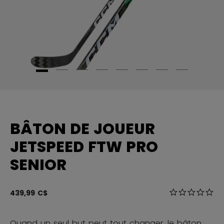
BÂTON DE JOUEUR
JETSPEED FTW PRO
SENIOR
4,1 sur 5 Éval
439,99 C$
0.0
Quand un seul but peut tout changer, le bâton