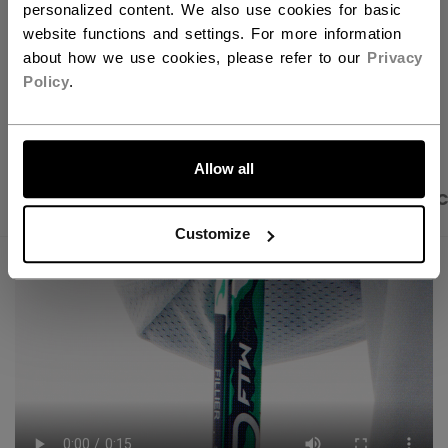
personalized content. We also use cookies for basic
Politique de livraison
Retours gratuits
website functions and settings. For more information
about how we use cookies, please refer to our
Privacy
Policy
.
OUVRIR LES LIEN
ALLONS-Y !
Allow all
PHOTOS DU PRODUIT
DESCRIPTION
CARAC
Customize