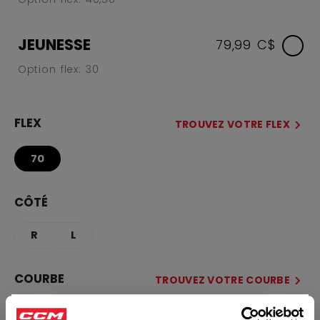
JEUNESSE
79,99 C$
Option flex: 30
FLEX
TROUVEZ VOTRE FLEX
70
CÔTÉ
R
L
COURBE
TROUVEZ VOTRE COURBE
×
28
29