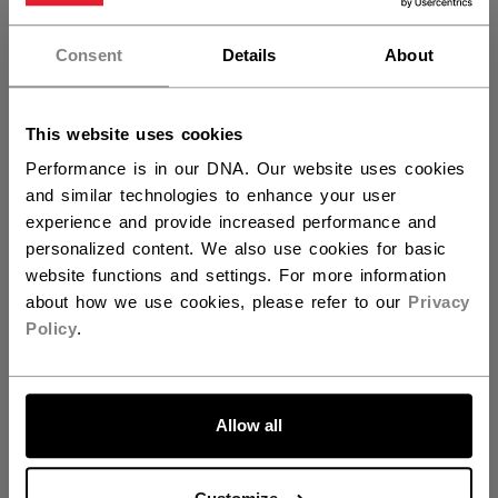
Vous souhaitez expédier des
produits aux États-Unis ?
LONGUEUR DU BÂTON
Consent
Details
About
Vous devriez utiliser notre site Web américain.
60.00
This website uses cookies
Performance is in our DNA. Our website uses cookies
QUANTITÉ
and similar technologies to enhance your user
experience and provide increased performance and
personalized content. We also use cookies for basic
AJOUTER AU SAC
website functions and settings. For more information
about how we use cookies, please refer to our
Privacy
TROUVER EN MAGASIN
Policy
.
ALLONS-Y !
Politique de livraison
Retours gratuits
Allow all
OUVRIR LES LIEN