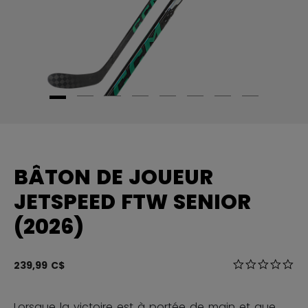
BÂTON DE JOUEUR
JETSPEED FTW SENIOR
(2026)
5 sur 5 Évalua
239,99 C$
0.0
Lorsque la victoire est à portée de main et que