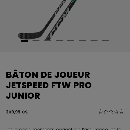
BÂTON DE JOUEUR
JETSPEED FTW PRO
JUNIOR
4,2 sur 5 Éval
309,99 C$
0.0
Les grands moments exigent de l’assurance, et le