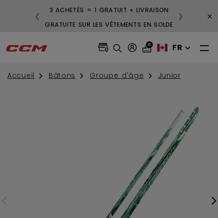
ISON GRATUITE POUR LES
3 ACHETÉS = 1 GRATUIT + 
×
❮
❯
NDES DE 99 $ ET PLUS
GRATUITE SUR LES VÊTEMENT
0
FR
Accueil
Bâtons
Groupe d'âge
Junior