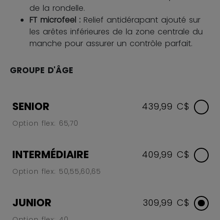
de la rondelle.
FT microfeel :
Relief antidérapant ajouté sur
les arêtes inférieures de la zone centrale du
manche pour assurer un contrôle parfait.
GROUPE D'ÂGE
SENIOR
439,99 C$
Option flex: 65,70
INTERMÉDIAIRE
409,99 C$
Option flex: 50,55,60,65
JUNIOR
309,99 C$
Option flex: 40