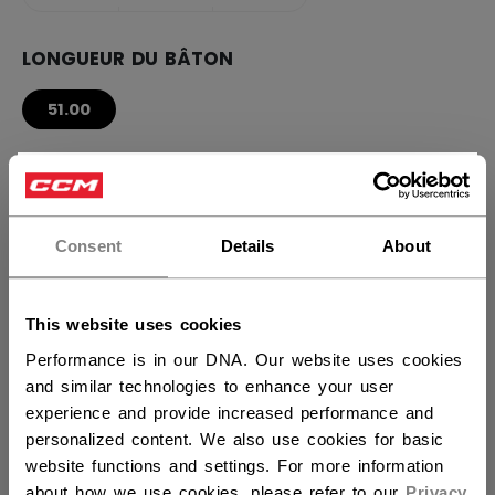
LONGUEUR DU BÂTON
51.00
QUANTITÉ
×
Vous souhaitez expédier des
produits aux États-Unis ?
Consent
Details
About
AJOUTER AU SAC
Vous devriez utiliser notre site Web américain.
TROUVER EN MAGASIN
This website uses cookies
Performance is in our DNA. Our website uses cookies
and similar technologies to enhance your user
Politique de livraison
Retours gratuits
experience and provide increased performance and
personalized content. We also use cookies for basic
website functions and settings. For more information
OUVRIR LES LIEN
about how we use cookies, please refer to our
Privacy