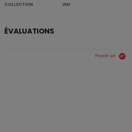
COLLECTION
WM
ÉVALUATIONS
Proposé par
0.0 star rating
0 Avis