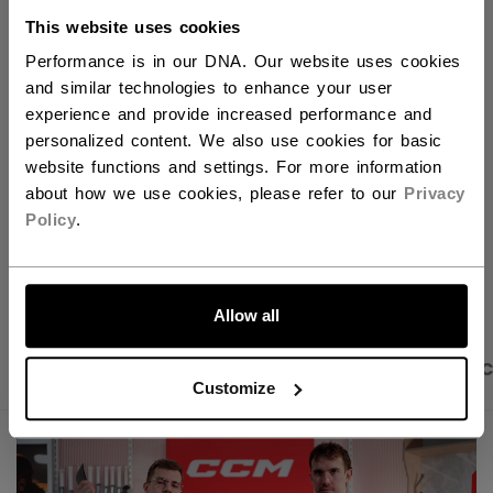
This website uses cookies
AJOUTER AU SAC
Performance is in our DNA. Our website uses cookies
and similar technologies to enhance your user
TROUVER EN MAGASIN
experience and provide increased performance and
personalized content. We also use cookies for basic
website functions and settings. For more information
Politique de livraison
Retours gratuits
about how we use cookies, please refer to our
Privacy
Policy
.
OUVRIR LES LIEN
ALLONS-Y !
Allow all
PHOTOS DU PRODUIT
DESCRIPTION
CARAC
Customize