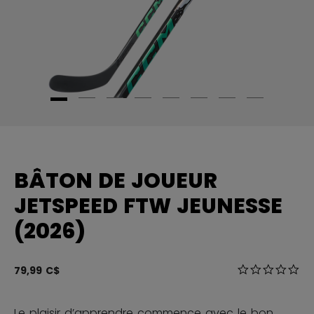
BÂTON DE JOUEUR
JETSPEED FTW JEUNESSE
(2026)
4,9 sur 5 Éval
79,99 C$
0.0
Le plaisir d’apprendre commence avec le bon