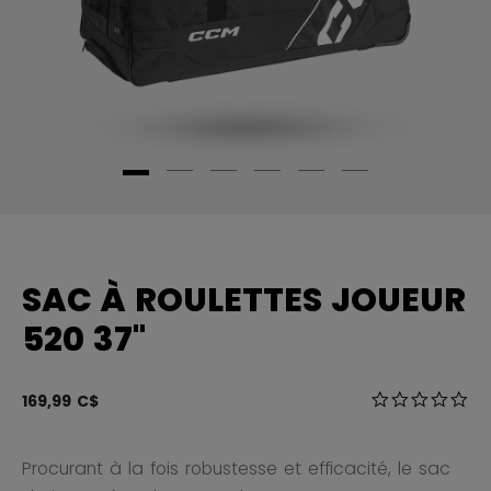
SAC À ROULETTES JOUEUR
520 37"
4,9 sur 5 Éval
169,99 C$
0.0
Procurant à la fois robustesse et efficacité, le sac