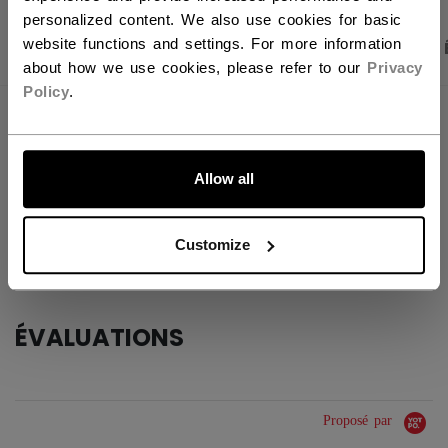
personalized content. We also use cookies for basic
website functions and settings. For more information
PHOTOS DU PRODUIT
CARACTÉRISTIQUES
about how we use cookies, please refer to our
Privacy
Policy
.
CARACTÉRISTIQUES
ALLONS-Y !
IDENTIFICATION
B520W37-NA
Allow all
GROUPE D'ÂGE
N/A
Customize
COLLECTION
PBA
ÉVALUATIONS
Proposé par