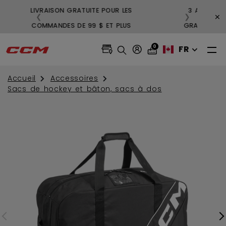
LIVRAISON GRATUITE POUR LES
3
×
❮
❯
COMMANDES DE 99 $ ET PLUS
GR
0
FR
Accueil
Accessoires
Sacs de hockey et bâton, sacs à dos