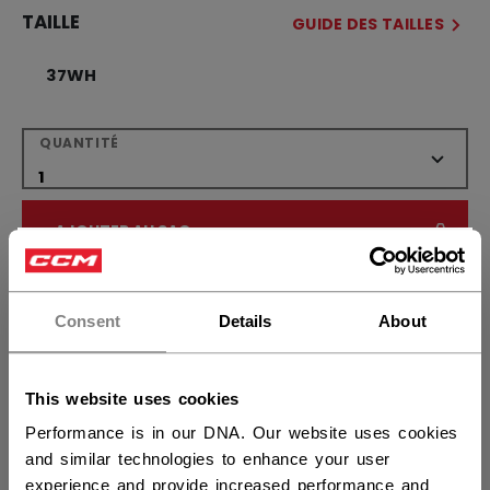
TAILLE
GUIDE DES TAILLES
37WH
QUANTITÉ
AJOUTER AU SAC
×
Vous souhaitez expédier des
TROUVER EN MAGASIN
produits aux États-Unis ?
Consent
Details
About
Politique de livraison
Retours gratuits
Vous devriez utiliser notre site Web américain.
This website uses cookies
Performance is in our DNA. Our website uses cookies
OUVRIR LES LIEN
and similar technologies to enhance your user
experience and provide increased performance and