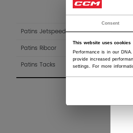
Bien
Consent
Patins Jetspeed
Restez 
This website uses cookies
Patins Ribcor
Performance is in our DNA.
RETO
provide increased performan
Patins Tacks
settings. For more informat