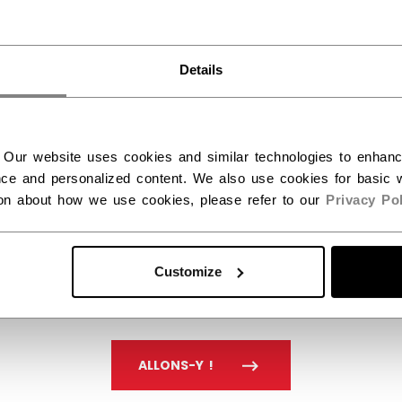
Unis ?
tôt Disponible
Details
Vous devriez utiliser notre site Web américain.
à l'affut pour notre nouvelle collection de Patins
 Our website uses cookies and similar technologies to enhan
UR À LA PAGE ACCUEIL
ce and personalized content. We also use cookies for basic w
ion about how we use cookies, please refer to our
Privacy Pol
Customize
ALLONS-Y !