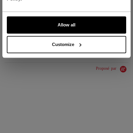
GROUPE D'ÂGE
N/A
ALLONS-Y !
COLLECTION
JetSpeed
Allow all
ÉVALUATIONS
Customize
Proposé par
0.0 star rating
0 Avis