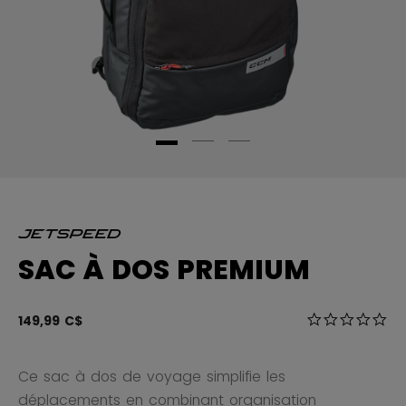
SAC À DOS PREMIUM
5 sur 5 Évalua
149,99 C$
0.0
Ce sac à dos de voyage simplifie les
déplacements en combinant organisation