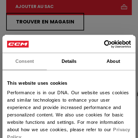
AJOUTER AU SAC
TROUVER EN MAGASIN
Politique de livraison
Retours gratuits
×
Vous souhaitez expédier des
produits aux États-Unis ?
Consent
Details
About
OUVRIR LES LIEN
Vous devriez utiliser notre site Web américain.
This website uses cookies
Performance is in our DNA. Our website uses cookies
PHOTOS DU PRODUIT
CARACTÉRISTIQUES
and similar technologies to enhance your user
experience and provide increased performance and
personalized content. We also use cookies for basic
CARACTÉRISTIQUES
website functions and settings. For more information
about how we use cookies, please refer to our
Privacy
IDENTIFICATION
BJTSBP-NA
Policy
.