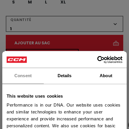
S
M
L
XL
QUANTITÉ
AJOUTER AU SAC
TROUVER EN MAGASIN
×
Vous souhaitez expédier des
produits aux États-Unis ?
Politique de livraison
Retours gratuits
Consent
Details
About
Vous devriez utiliser notre site Web américain.
This website uses cookies
OUVRIR LES LIEN
Performance is in our DNA. Our website uses cookies
and similar technologies to enhance your user
experience and provide increased performance and
PHOTOS DU PRODUIT
CARACTÉRISTIQUES
personalized content. We also use cookies for basic