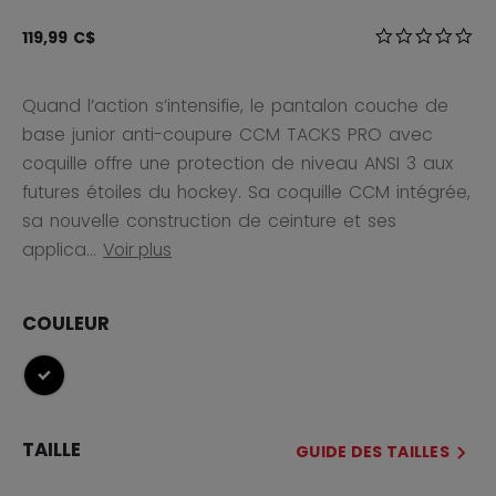
4,4 sur 5 Éval
119,99 C$
0.0
Quand l’action s’intensifie, le pantalon couche de
base junior anti-coupure CCM TACKS PRO avec
coquille offre une protection de niveau ANSI 3 aux
futures étoiles du hockey. Sa coquille CCM intégrée,
sa nouvelle construction de ceinture et ses
applica...
Voir plus
COULEUR
sélectionné
TAILLE
GUIDE DES TAILLES