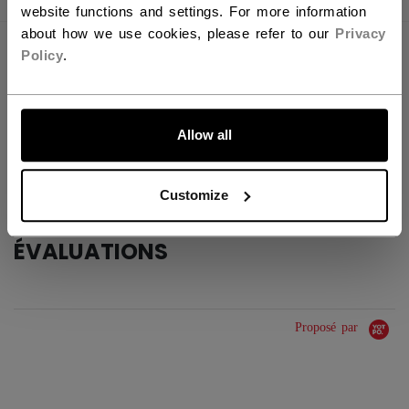
website functions and settings. For more information
about how we use cookies, please refer to our
Privacy
CARACTÉRISTIQUES
Policy
.
IDENTIFICATION
BLPTKPRO-JR
ALLONS-Y !
GROUPE D'ÂGE
Junior
Allow all
COLLECTION
Tacks
Customize
ÉVALUATIONS
Proposé par