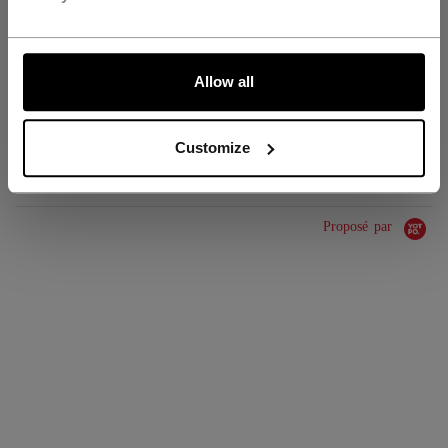
GROUPE D'ÂGE
N/A
ALLONS-Y !
COLLECTION
CCM
Allow all
ÉVALUATIONS
Customize
Proposé par
0.0 star rating
0 Avis