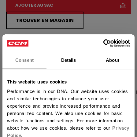
AJOUTER AU SAC
TROUVER EN MAGASIN
Politique de livraison
Retours gratuits
×
Vous souhaitez expédier des
produits aux États-Unis ?
Consent
Details
About
OUVRIR LES LIEN
Vous devriez utiliser notre site Web américain.
This website uses cookies
Performance is in our DNA. Our website uses cookies
PHOTOS DU PRODUIT
CARACTÉRISTIQUES
and similar technologies to enhance your user
experience and provide increased performance and
personalized content. We also use cookies for basic
CARACTÉRISTIQUES
website functions and settings. For more information
about how we use cookies, please refer to our
Privacy
IDENTIFICATION
STGRP26-NA
Policy
.