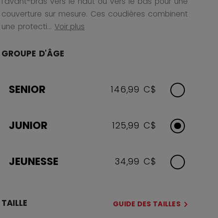
l'avant-bras vers le haut ou vers le bas pour une
couverture sur mesure. Ces coudières combinent
une protecti...
Voir plus
GROUPE D'ÂGE
SENIOR
146,99 C$
JUNIOR
125,99 C$
JEUNESSE
34,99 C$
TAILLE
GUIDE DES TAILLES