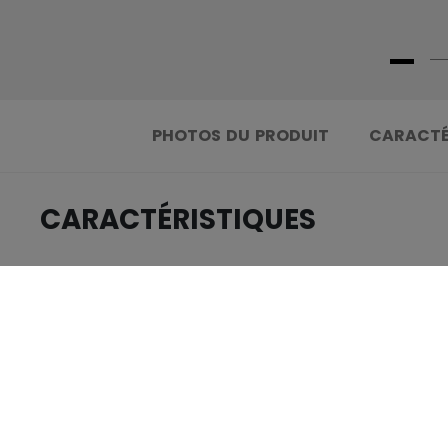
PHOTOS DU PRODUIT
CARACTÉ
CARACTÉRISTIQUES
.....................................
IDENTIFICATION
.....................................
GROUPE D'ÂGE
.....................................
COLLECTION