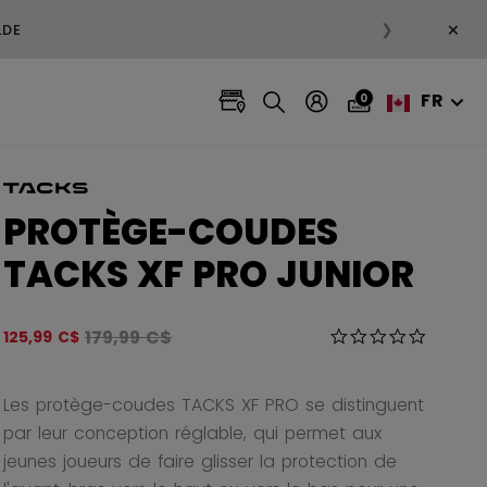
×
❯
LDE
FR
0
PROTÈGE-COUDES
TACKS XF PRO JUNIOR
Le prix original avant le rabais était
179,99 C$
5 sur 5 Évaluation
125,99 C$
0.0 star r
Les protège-coudes TACKS XF PRO se distinguent
par leur conception réglable, qui permet aux
jeunes joueurs de faire glisser la protection de