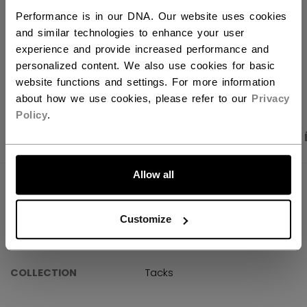
Performance is in our DNA. Our website uses cookies
Politique de livraison
Retours gratuits
and similar technologies to enhance your user
experience and provide increased performance and
personalized content. We also use cookies for basic
OUVRIR LES LIEN
website functions and settings. For more information
about how we use cookies, please refer to our
Privacy
Policy
.
PHOTOS DU PRODUIT
CARACTÉRISTIQUES
ALLONS-Y !
Allow all
CARACTÉRISTIQUES
IDENTIFICATION
HGXFPRO-JR
Customize
GROUPE D'ÂGE
Junior
COLLECTION
Tacks