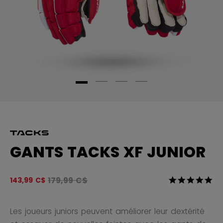
GANTS TACKS XF JUNIOR
Le prix original avant le rabais était
179,99 C$
4,3 sur 5 Éval
143,99 C$
5.0
Les joueurs juniors peuvent améliorer leur dextérité