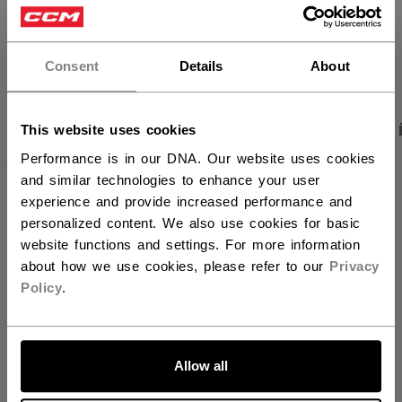
×
Vous souhaitez expédier des
OUVRIR LES LIEN
produits aux États-Unis ?
Consent
Details
About
Vous devriez utiliser notre site Web américain.
PHOTOS DU PRODUIT
CARACTÉRISTIQUES
This website uses cookies
Performance is in our DNA. Our website uses cookies
and similar technologies to enhance your user
CARACTÉRISTIQUES
experience and provide increased performance and
personalized content. We also use cookies for basic
IDENTIFICATION
HGXF-JR
website functions and settings. For more information
about how we use cookies, please refer to our
Privacy
GROUPE D'ÂGE
Junior
Policy
.
COLLECTION
Tacks
ALLONS-Y !
Allow all
ÉVALUATIONS