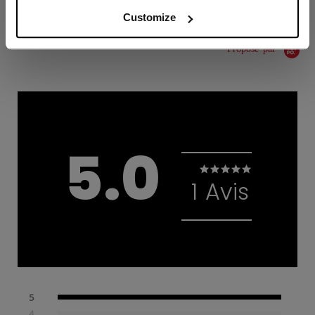
Customize
Proposé par
5.0
5.0 star rating
1 Avis
5
4