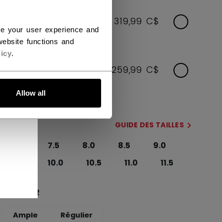
INTERMÉDIAIRE
319,99 C$
ce your user experience and
Option de taille: 4.0-6.5
ebsite functions and
icy
.
JUNIOR
259,99 C$
Option de taille: 1.0-3.5
Allow all
TAILLE
GUIDE DES TAILLES
7.0
7.5
8.0
8.5
9.0
9.5
10.0
10.5
11.0
11.5
LARGEUR
Ample
Régulier