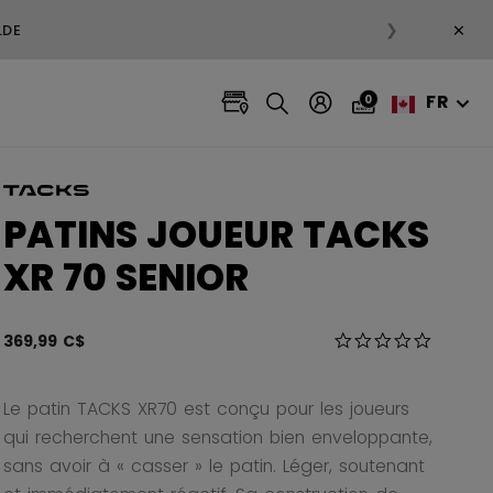
×
❯
NTS EN SOLDE
FR
0
PATINS JOUEUR TACKS
XR 70 SENIOR
5 sur 5 Évaluation
369,99 C$
0.0 star r
Le patin TACKS XR70 est conçu pour les joueurs
qui recherchent une sensation bien enveloppante,
sans avoir à « casser » le patin. Léger, soutenant