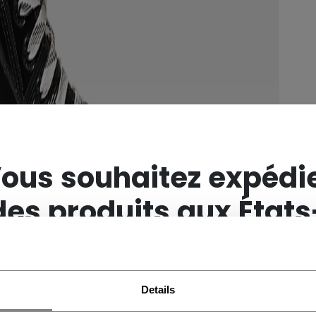
×
ous souhaitez expédi
des produits aux États
Unis ?
Details
Vous devriez utiliser notre site Web américain.