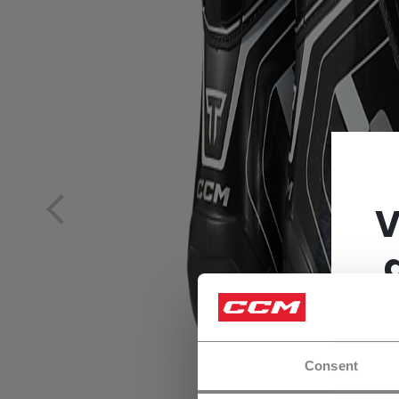
V
Consent