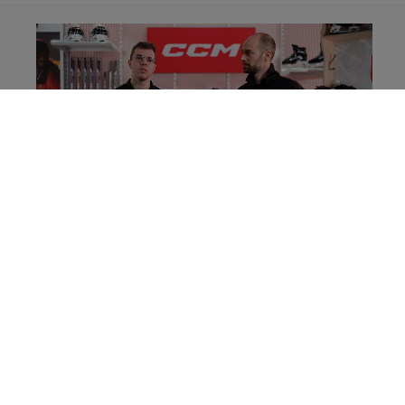
CARACTÉRISTIQUES
.....................................
IDENTIFICATION
.....................................
GROUPE D'ÂGE