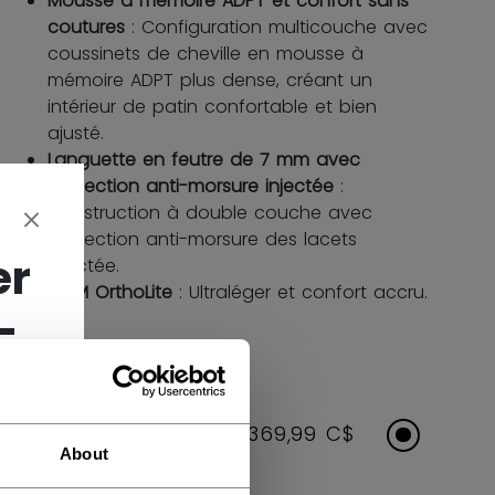
Mousse à mémoire ADPT et confort sans
coutures
: Configuration multicouche avec
coussinets de cheville en mousse à
mémoire ADPT plus dense, créant un
intérieur de patin confortable et bien
ajusté.
Languette en feutre de 7 mm avec
protection anti-morsure injectée
:
Construction à double couche avec
protection anti-morsure des lacets
er
injectée.
CCM OrthoLite
: Ultraléger et confort accru.
-
GROUPE D'ÂGE
SENIOR
369,99 C$
About
Option de taille: 7.0-11.5