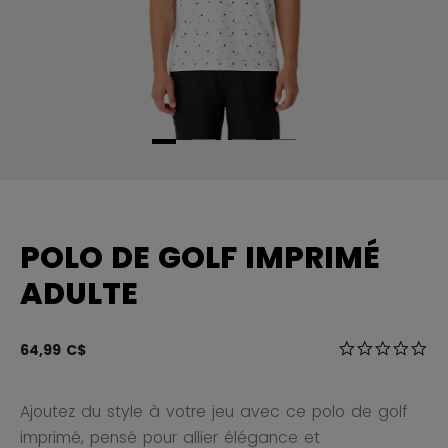
POLO DE GOLF IMPRIMÉ
ADULTE
3,5 sur 5 Éval
64,99 C$
0.0
Ajoutez du style à votre jeu avec ce polo de golf
imprimé, pensé pour allier élégance et