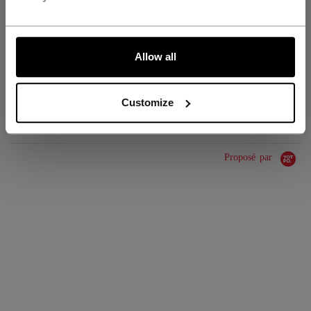
GROUPE D'ÂGE
Adult
ALLONS-Y !
COLLECTION
SS1
Allow all
ÉVALUATIONS
Customize
Proposé par
0.0 star rating
0 Avis