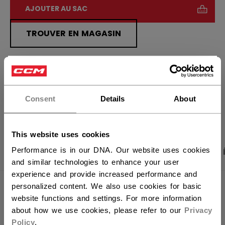
AJOUTER AU SAC
TROUVER EN MAGASIN
Politique de livraison
Retours gratuits
×
Vous souhaitez expédier des
produits aux États-Unis ?
Consent
Details
About
OUVRIR LES LIEN
Vous devriez utiliser notre site Web américain.
This website uses cookies
Performance is in our DNA. Our website uses cookies
PHOTOS DU PRODUIT
CARACTÉRISTIQUES
and similar technologies to enhance your user
experience and provide increased performance and
personalized content. We also use cookies for basic
CARACTÉRISTIQUES
website functions and settings. For more information
about how we use cookies, please refer to our
Privacy
IDENTIFICATION
OSS64A-AD
Policy
.