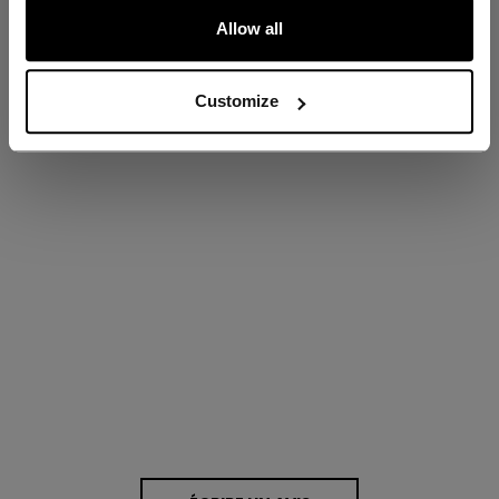
ÉVALUATIONS
Allow all
Customize
Proposé par
0.0 star rating
0 Avis