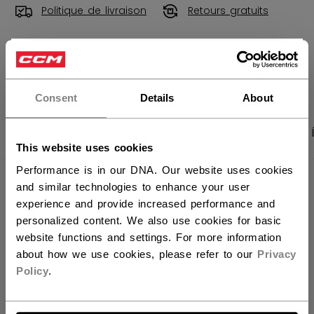
Politique de livraison
Retours gratuits
×
OUVRIR LES LIEN
Vous souhaitez expédier des
produits aux États-Unis ?
Consent
Details
About
Vous devriez utiliser notre site Web américain.
PHOTOS DU PRODUIT
CARACTÉRISTIQUES
This website uses cookies
Performance is in our DNA. Our website uses cookies
CARACTÉRISTIQUES
and similar technologies to enhance your user
experience and provide increased performance and
IDENTIFICATION
FHO2TB-YT
personalized content. We also use cookies for basic
website functions and settings. For more information
GROUPE D'ÂGE
Youth
about how we use cookies, please refer to our
Privacy
COLLECTION
Team
Policy
.
ALLONS-Y !