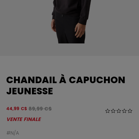
CHANDAIL À CAPUCHON
JEUNESSE
Le prix original avant le rabais était
89,99 C$
44,99 C$
4 sur 5 Évalua
0.0
VENTE FINALE
#N/A