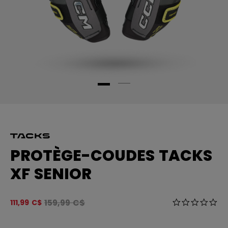
PROTÈGE-COUDES TACKS
XF SENIOR
Le prix original avant le rabais était
159,99 C$
4,8 sur 5 Éval
111,99 C$
0.0