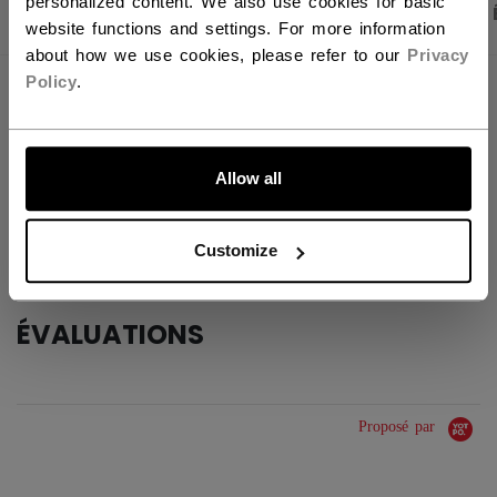
personalized content. We also use cookies for basic
PHOTOS DU PRODUIT
CARACTÉRISTIQUES
website functions and settings. For more information
about how we use cookies, please refer to our
Privacy
Policy
.
CARACTÉRISTIQUES
ALLONS-Y !
IDENTIFICATION
EPXF-SR
Allow all
GROUPE D'ÂGE
Senior
COLLECTION
Tacks
Customize
ÉVALUATIONS
Proposé par