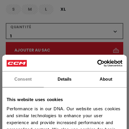
S
M
L
XL
not.available
not.available
not.available
QUANTITÉ
AJOUTER AU SAC
×
TROUVER EN MAGASIN
Vous souhaitez expédier des
produits aux États-Unis ?
Consent
Details
About
Politique de livraison
Retours gratuits
Vous devriez utiliser notre site Web américain.
This website uses cookies
OUVRIR LES LIEN
Performance is in our DNA. Our website uses cookies
and similar technologies to enhance your user
experience and provide increased performance and