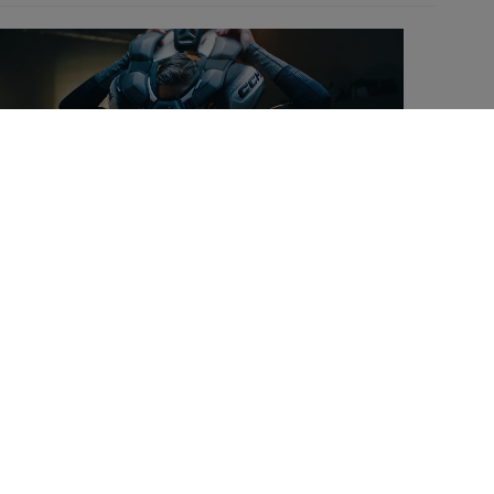
......................................................................
EPFT8PRO-SR
......................................................................
Senior