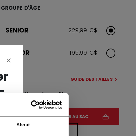
GROUPE D'ÂGE
SENIOR
229,99 C$
JUNIOR
199,99 C$
er
TAILLE
GUIDE DES TAILLES
-
S
M
L
XL
QUANTITÉ
AJOUTER AU SAC
About
TROUVER EN MAGASIN