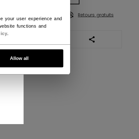
Politique de livraison
Retours gratuits
ce your user experience and
ebsite functions and
icy
.
OUVRIR LES LIENS DE
Allow all