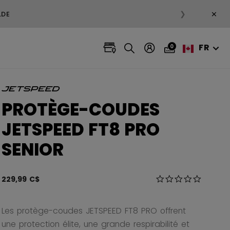
×
❯
 EN SOLDE
FR
0
PROTÈGE-COUDES
JETSPEED FT8 PRO
SENIOR
3,1 sur 5 Évaluatio
229,99 C$
0.0 star r
Les protège-coudes JETSPEED FT8 PRO offrent
une protection élite, une grande respirabilité et