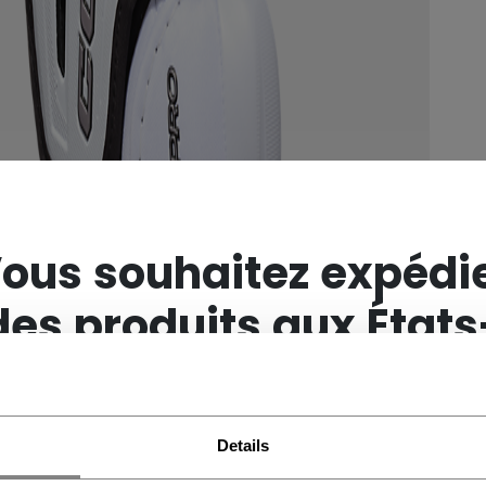
×
ous souhaitez expédi
des produits aux États
Unis ?
Details
Vous devriez utiliser notre site Web américain.