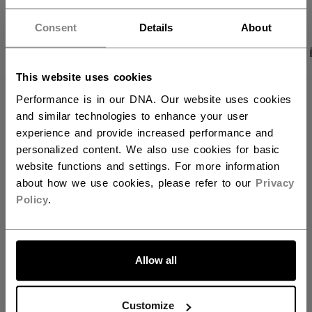
Vous souhaitez expédier des
produits aux États-Unis ?
Consent
Details
About
PHOTOS DU PRODUIT
CARACTÉRISTIQUES
Vous devriez utiliser notre site Web américain.
This website uses cookies
Performance is in our DNA. Our website uses cookies
CARACTÉRISTIQUES
and similar technologies to enhance your user
experience and provide increased performance and
IDENTIFICATION
HPFTW24-SR
personalized content. We also use cookies for basic
GROUPE D'ÂGE
Senior
website functions and settings. For more information
about how we use cookies, please refer to our
Privacy
COLLECTION
WM
Policy
.
ALLONS-Y !
ÉVALUATIONS
Allow all
Customize