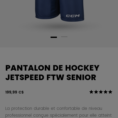
PANTALON DE HOCKEY
JETSPEED FTW SENIOR
3,6 sur 5 Éval
199,99 C$
5.0
La protection durable et confortable de niveau
professionnel conçue spécialement pour elle atteint