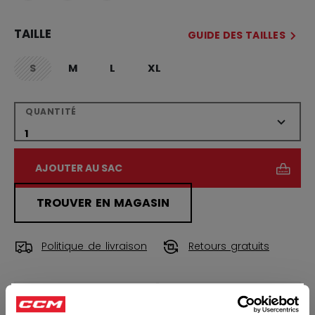
TAILLE
GUIDE DES TAILLES
S
M
L
XL
not.available
QUANTITÉ
AJOUTER AU SAC
TROUVER EN MAGASIN
Politique de livraison
Retours gratuits
OUVRIR LES LIEN
×