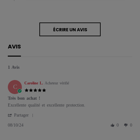
ÉCRIRE UN AVIS
AVIS
1 Avis
Caroline L.
Acheteur vérifié
C
5.0 star rating
Très bon achat !
Review by Caroline L. on 10 Aug 2024
review stating Très bon achat !
Excellente qualité et excellente protection.
' Share Review by Caroline L. on 10 Aug 2024
Partager
08/10/24
0
0