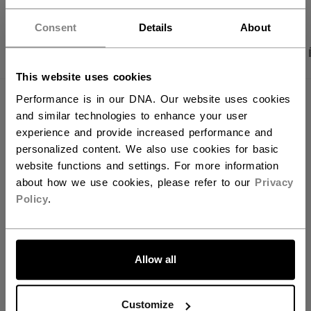
Vous souhaitez expédier des
produits aux États-Unis ?
Consent
Details
About
PHOTOS DU PRODUIT
CARACTÉRISTIQUES
Vous devriez utiliser notre site Web américain.
This website uses cookies
Performance is in our DNA. Our website uses cookies
CARACTÉRISTIQUES
and similar technologies to enhance your user
experience and provide increased performance and
IDENTIFICATION
HPFTW24-SR
personalized content. We also use cookies for basic
GROUPE D'ÂGE
Senior
website functions and settings. For more information
about how we use cookies, please refer to our
Privacy
COLLECTION
WM
Policy
.
ALLONS-Y !
ÉVALUATIONS
Allow all
Customize