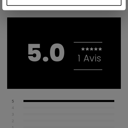
Proposé par
5.0
5.0 star rating
1 Avis
5
4
3
2
1