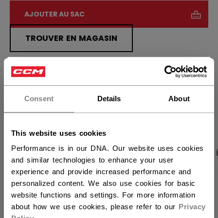
AJOUTER AU SAC
TROUVER EN MAGASIN
Politique de livraison
Retours gratuits
×
Vous souhaitez expédier des
produits aux États-Unis ?
Consent
Details
About
OUVRIR LES LIEN
Vous devriez utiliser notre site Web américain.
This website uses cookies
Performance is in our DNA. Our website uses cookies
PHOTOS DU PRODUIT
CARACTÉRISTIQUES
and similar technologies to enhance your user
experience and provide increased performance and
personalized content. We also use cookies for basic
CARACTÉRISTIQUES
website functions and settings. For more information
about how we use cookies, please refer to our
Privacy
IDENTIFICATION
150-AD