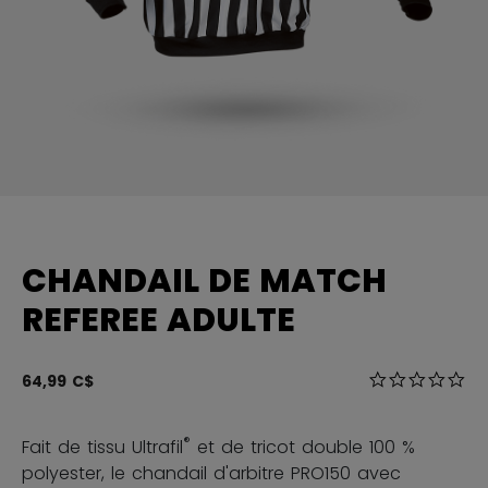
CHANDAIL DE MATCH
REFEREE ADULTE
4,9 sur 5 Éval
64,99 C$
0.0
®
Fait de tissu Ultrafil
et de tricot double 100 %
polyester, le chandail d'arbitre PRO150 avec