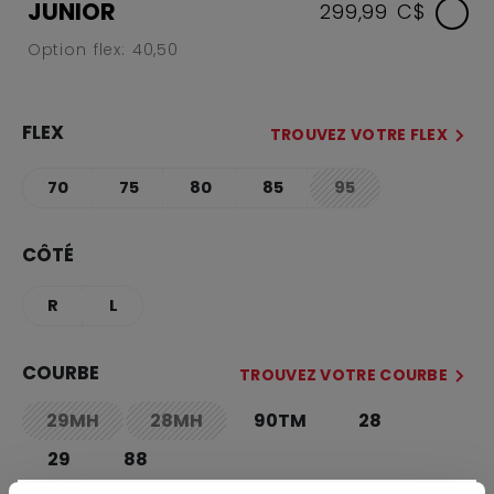
JUNIOR
299,99 C$
Option flex: 40,50
FLEX
TROUVEZ VOTRE FLEX
70
75
80
85
95
not.available
CÔTÉ
R
L
COURBE
TROUVEZ VOTRE COURBE
29MH
28MH
90TM
28
not.available
not.available
29
88