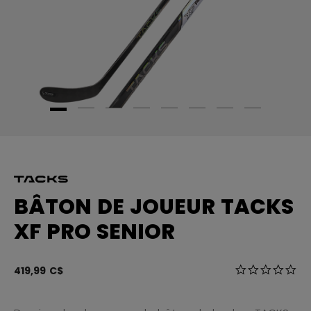
BÂTON DE JOUEUR TACKS
XF PRO SENIOR
3,4 sur 5 Éval
419,99 C$
0.0