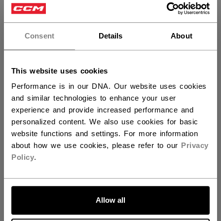
×
LONGUEUR DU BÂTON
Vous souhaitez expédier des
produits aux États-Unis ?
60.00
62.00
Consent
Details
About
not.available
Vous devriez utiliser notre site Web américain.
QUANTITÉ
This website uses cookies
Performance is in our DNA. Our website uses cookies
and similar technologies to enhance your user
AJOUTER AU SAC
experience and provide increased performance and
personalized content. We also use cookies for basic
TROUVER EN MAGASIN
website functions and settings. For more information
about how we use cookies, please refer to our
Privacy
Policy
.
Politique de livraison
Retours gratuits
ALLONS-Y !
OUVRIR LES LIEN
Allow all