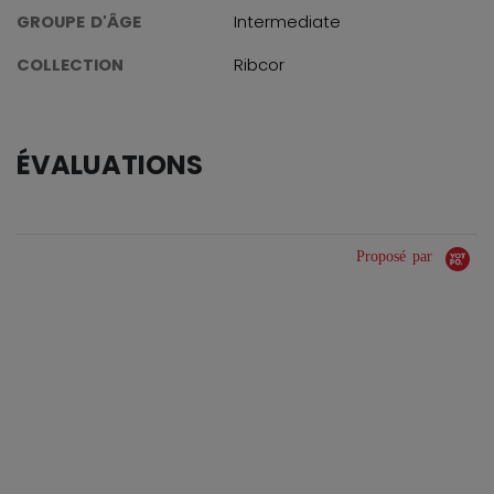
GROUPE D'ÂGE
Intermediate
COLLECTION
Ribcor
ÉVALUATIONS
Proposé par
0.0 star rating
0 Avis