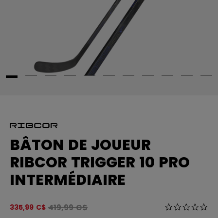
BÂTON DE JOUEUR
RIBCOR TRIGGER 10 PRO
INTERMÉDIAIRE
Le prix original avant le rabais était
419,99 C$
5 sur 5 Évalua
335,99 C$
0.0