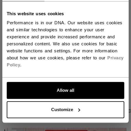
QUANTITÉ
Vous devriez utiliser notre site Web américain.
This website uses cookies
Performance is in our DNA. Our website uses cookies
AJOUTER AU SAC
and similar technologies to enhance your user
experience and provide increased performance and
TROUVER EN MAGASIN
personalized content. We also use cookies for basic
website functions and settings. For more information
about how we use cookies, please refer to our
Privacy
Politique de livraison
Retours gratuits
Policy
.
ALLONS-Y !
OUVRIR LES LIEN
Allow all
Customize
PHOTOS DU PRODUIT
DESCRIPTION
CARAC