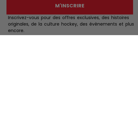
M'INSCRIRE
Inscrivez-vous pour des offres exclusives, des histoires
originales, de la culture hockey, des évènements et plus
encore.
Commandes et retours
Service à la clientèle
À propos
Projets CCM