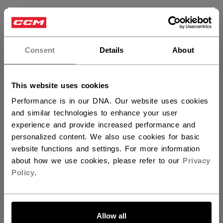
×
Vous souhaitez expédier des
produits aux États-Unis ?
Consent
Details
About
Vous devriez utiliser notre site Web américain.
This website uses cookies
Performance is in our DNA. Our website uses cookies
Catégorie
and similar technologies to enhance your user
experience and provide increased performance and
personalized content. We also use cookies for basic
Bientôt Disponible
website functions and settings. For more information
about how we use cookies, please refer to our
Privacy
Policy
.
Restez à l'affut pour notre nouvelle collection
de Catégorie
ALLONS-Y !
Allow all