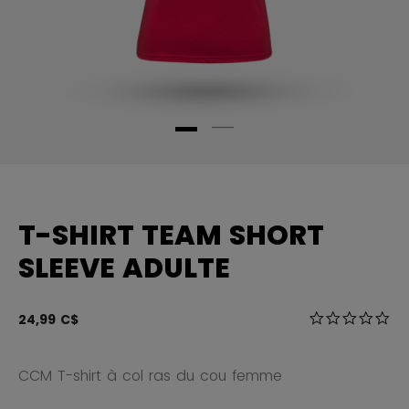
T-SHIRT TEAM SHORT
SLEEVE ADULTE
5 sur 5 Évalua
24,99 C$
0.0
CCM T-shirt à col ras du cou femme