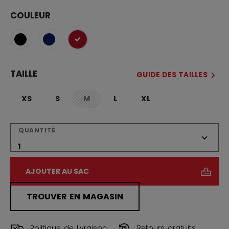
COULEUR
sélectionné
TAILLE
GUIDE DES TAILLES
XS
S
M
L
XL
not.available
QUANTITÉ
AJOUTER AU SAC
TROUVER EN MAGASIN
Politique de livraison
Retours gratuits