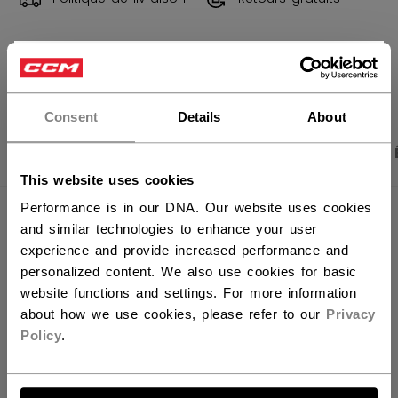
×
OUVRIR LES LIEN
Vous souhaitez expédier des
produits aux États-Unis ?
Consent
Details
About
PHOTOS DU PRODUIT
CARACTÉRISTIQUES
Vous devriez utiliser notre site Web américain.
This website uses cookies
Performance is in our DNA. Our website uses cookies
CARACTÉRISTIQUES
and similar technologies to enhance your user
experience and provide increased performance and
IDENTIFICATION
TSS3TB-AD
personalized content. We also use cookies for basic
website functions and settings. For more information
GROUPE D'ÂGE
Adult
about how we use cookies, please refer to our
Privacy
COLLECTION
Team
Policy
.
ALLONS-Y !