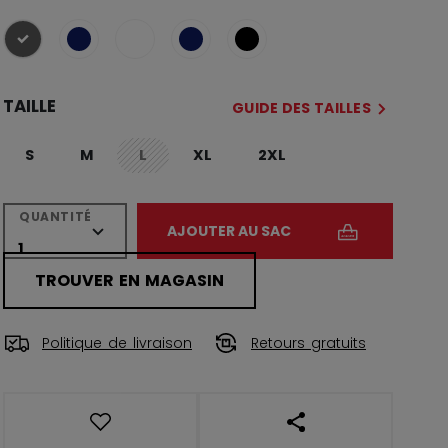
sélectionné
TAILLE
GUIDE DES TAILLES
S
M
L
XL
2XL
not.available
QUANTITÉ
AJOUTER AU SAC
TROUVER EN MAGASIN
Politique de livraison
Retours gratuits
OUVRIR LES LIENS DE