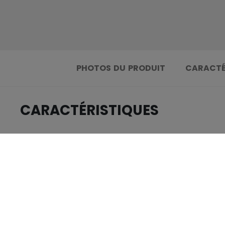
PHOTOS DU PRODUIT
CARACTÉ
CARACTÉRISTIQUES
.....................................
IDENTIFICATION
.....................................
GROUPE D'ÂGE
.....................................
COLLECTION