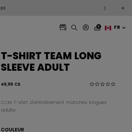
×
❯
LDE
FR
0
T-SHIRT TEAM LONG
SLEEVE ADULT
3,2 sur 5 Évaluatio
49,99 C$
0.0 star r
CCM T-shirt d'entraînement manches longues
adulte
COULEUR