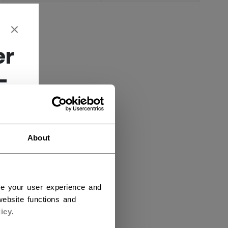
er
-
About
ce your user experience and
ebsite functions and
icy
.