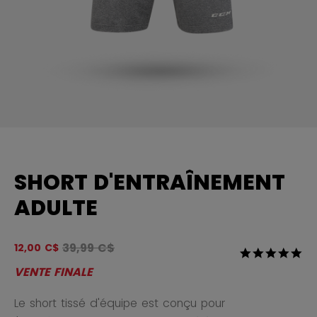
SHORT D'ENTRAÎNEMENT
ADULTE
Le prix original avant le rabais était
39,99 C$
12,00 C$
4,3 sur 5 Éval
5.0
VENTE FINALE
Le short tissé d'équipe est conçu pour