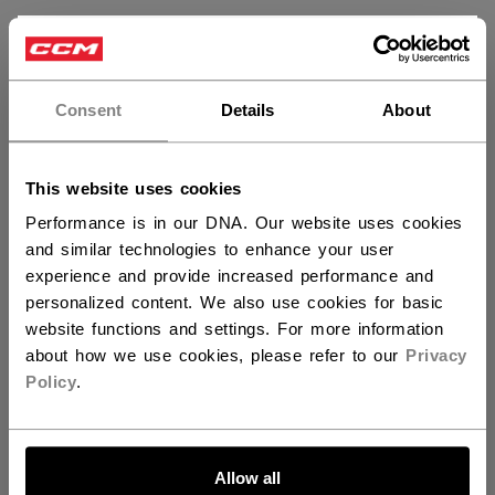
GROUPE D'ÂGE
Adult
×
Vous souhaitez expédier des
COLLECTION
TRN
produits aux États-Unis ?
Consent
Details
About
BODY FEATURES
Technologie qui évacue
l’humidité et panneaux
Vous devriez utiliser notre site Web américain.
latéraux en filet
This website uses cookies
LINER FEATURES
Ceinture CCM extensible
Performance is in our DNA. Our website uses cookies
avec cordon d’ajustement
and similar technologies to enhance your user
et élastique jacquard CCM
experience and provide increased performance and
apparent à l'arrière avec
personalized content. We also use cookies for basic
poches latérales à glissière
website functions and settings. For more information
about how we use cookies, please refer to our
Privacy
MATÊRIAUX
93% polyester / 7% spandex
Policy
.
/ 210 gsm
LOGO
Logo CCM 3D imprimé
ALLONS-Y !
Allow all