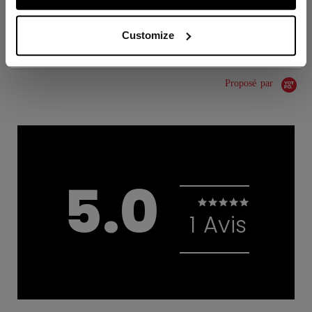
ÉVALUATIONS
Customize
Proposé par
5.0
5.0 star rating
1 Avis