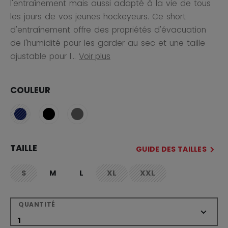
l'entraînement mais aussi adapté à la vie de tous
les jours de vos jeunes hockeyeurs. Ce short
d'entraînement offre des propriétés d'évacuation
de l'humidité pour les garder au sec et une taille
ajustable pour l...
Voir plus
COULEUR
TAILLE
GUIDE DES TAILLES
S
M
L
XL
XXL
not.available
not.available
not.available
QUANTITÉ