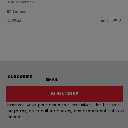
Review by Daniel T. on 30 Nov 2022
review stating Très confortable!
Très confortable!
' Share Review by Daniel T. on 30 Nov 2022
Partager
11/30/22
0
0
Adresse courriel
SUBSCRIBE
M'INSCRIRE
Inscrivez-vous pour des offres exclusives, des histoires
originales, de la culture hockey, des évènements et plus
encore.